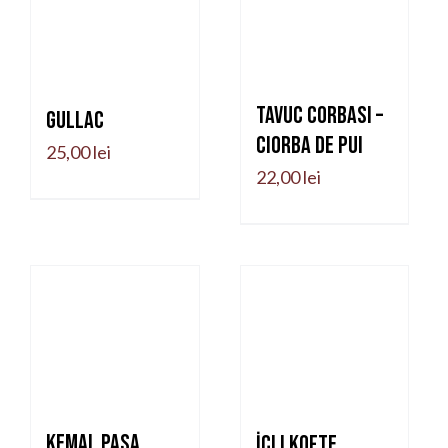
Tavuc Corbasi –
Gullac
Ciorba de pui
25,00
lei
22,00
lei
Kemal Pasa
İcli Kofte