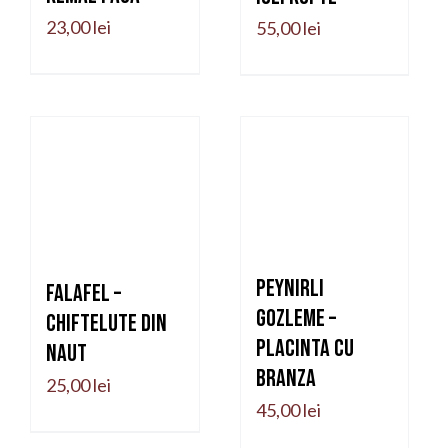
23,00
lei
55,00
lei
Peynirli
Falafel –
Gozleme –
Chiftelute din
placinta cu
naut
branza
25,00
lei
45,00
lei