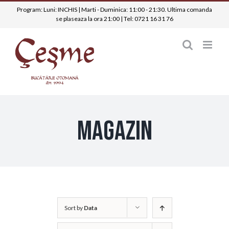
Skip
Program: Luni: INCHIS | Marti - Duminica: 11:00 - 21:30. Ultima comanda
se plaseaza la ora 21:00 | Tel:
0721 16 31 76
to
content
Magazin
Sort by
Data