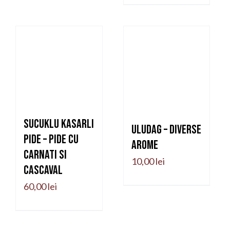
Sucuklu kasarli
Uludag – diverse
pide – pide cu
arome
carnati si
10,00
lei
cascaval
60,00
lei