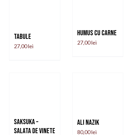
Humus cu carne
Tabule
27,00
lei
27,00
lei
Saksuka –
Ali nazik
salata de vinete
80,00
lei